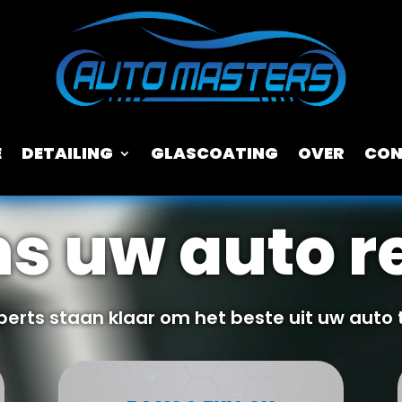
E
DETAILING
GLASCOATING
OVER
CON
ns uw auto r
erts staan klaar om het beste uit uw auto 